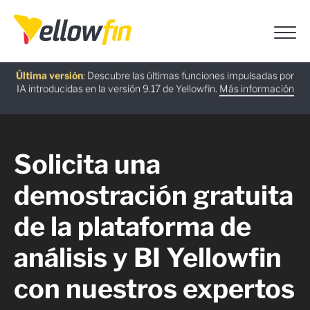
Última versión
: Descubre las últimas funciones impulsadas por
IA introducidas en la versión 9.17 de Yellowfin.
Más información
Guía gratuita
Seminario web bajo demanda
Asistentes de chatbot con IA
:
La alternativa a Power BI: guía de migración de
:
Recupere el control sobre la
:
Usa Ask Yellowfin y Code
Assistant para obtener respuestas rápidas sobre Yellowfin:
soberanía de su pila de análisis de datos.
Yellowfin.
Descargar ahora
Ver ahora
Solicita una
Pruébalo ahora
demostración gratuita
de la plataforma de
análisis y BI Yellowfin
con nuestros expertos