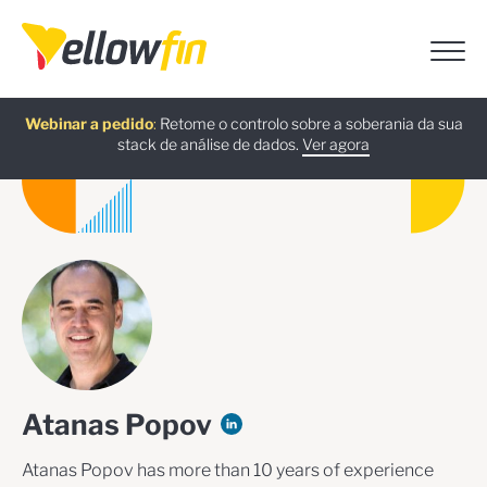
Webinar a pedido
Assistentes de chatbot de IA
Guia gratuito
Última versão
:
:
Retome o controlo sobre a soberania da sua
:
stack de análise de dados.
Descarregar já
Ver agora
Saber mais
Experimente já
Atanas Popov
Atanas Popov has more than 10 years of experience