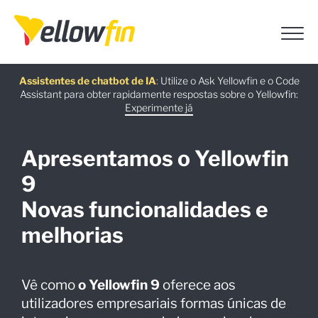
Webinar a pedido
Assistentes de chatbot de IA
Guia gratuito
Última versão
:
:
:
Utilize o Ask Yellowfin e o Code
Assistant para obter rapidamente respostas sobre o Yellowfin:
Descarregar já
Ver agora
Saber mais
Experimente já
Apresentamos o Yellowfin
9
Novas funcionalidades e
melhorias
Vê como
o Yellowfin 9
oferece aos
utilizadores empresariais formas únicas de