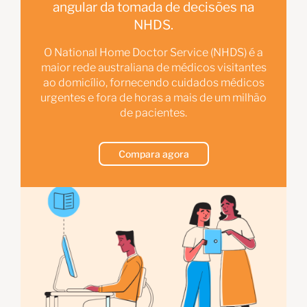
angular da tomada de decisões na
NHDS.
O National Home Doctor Service (NHDS) é a
maior rede australiana de médicos visitantes
ao domicílio, fornecendo cuidados médicos
urgentes e fora de horas a mais de um milhão
de pacientes.
Compara agora