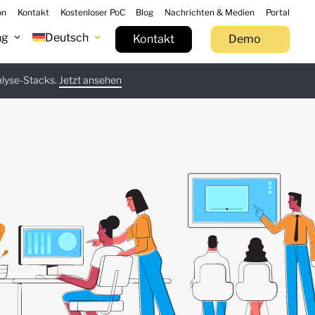
on
Kontakt
Kostenloser PoC
Blog
Nachrichten & Medien
Portal
ng
Deutsch
Kontakt
Demo
alyse-Stacks.
t herunterladen
Jetzt ansehen
Jetzt ausprobieren
Mehr erfahren