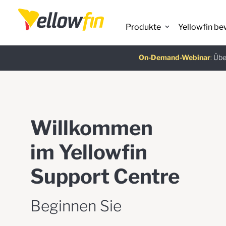
Produkte
Yellowfin be
KI-Chatbot-Assistenten
Neueste Version
On-Demand-Webinar
Kostenloser L
:
:
Über
Willkommen
im Yellowfin
Support Centre
Beginnen Sie