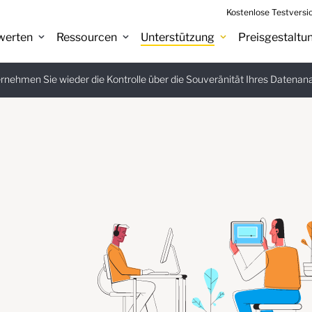
Kostenlose Testversi
werten
Ressourcen
Unterstützung
Preisgestaltu
eitfaden
nehmen Sie wieder die Kontrolle über die Souveränität Ihres Datenan
:
Jetz