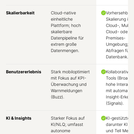
Skalierbarkeit
Cloud-native
Vorhersehbar
einheitliche
Skalierung in j
Plattform; hoch
Cloud-, Multi-
skalierbare
Cloud- oder O
Datenpipeline für
Premises-
extrem große
Umgebung; Li
Datenmengen.
Abfragen für j
Datenbank.
Benutzererlebnis
Stark mobiloptimiert
Kollaborative 
mit Fokus auf KPI-
Tools (Broadca
Überwachung und
hohe Interaktiv
Warnmeldungen
mit automatis
(Buzz).
Insight-Erken
(Signals).
KI & Insights
Starker Fokus auf
KI-gestützte T
KI/NLQ; umfasst
darunter KI-
autonome
und Tell Me A