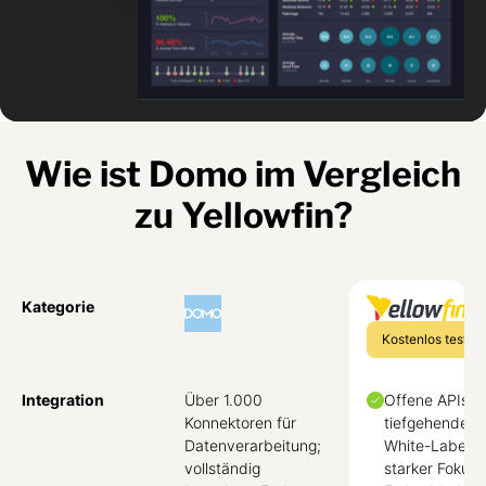
Wie ist Domo im Vergleich
zu Yellowfin?
Kategorie
Kostenlos testen
Integration
Über 1.000
Offene APIs fü
Konnektoren für
tiefgehendes
Datenverarbeitung;
White-Labelin
vollständig
starker Fokus 