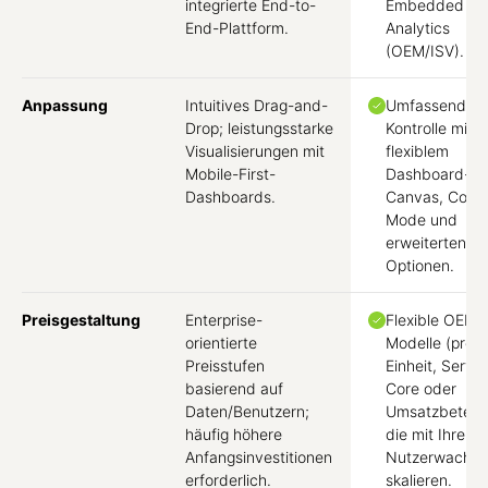
integrierte End-to-
Embedded
End-Plattform.
Analytics
(OEM/ISV).
Anpassung
Intuitives Drag-and-
Umfassende U
Drop; leistungsstarke
Kontrolle mit
Visualisierungen mit
flexiblem
Mobile-First-
Dashboard-
Dashboards.
Canvas, Code
Mode und
erweiterten T
Optionen.
Preisgestaltung
Enterprise-
Flexible OEM/
orientierte
Modelle (pro
Preisstufen
Einheit, Server
basierend auf
Core oder
Daten/Benutzern;
Umsatzbeteili
häufig höhere
die mit Ihrem
Anfangsinvestitionen
Nutzerwachs
erforderlich.
skalieren.