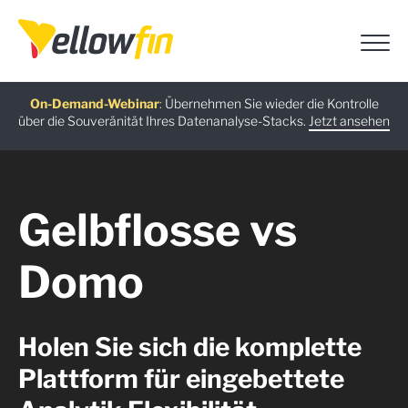
Neueste Version
On-Demand-Webinar
Kostenloser Leitfaden
KI-Chatbot-Assistenten
:
Übernehmen Sie wieder die Kontrolle
:
:
über die Souveränität Ihres Datenanalyse-Stacks.
Jetzt herunterladen
Jetzt ansehen
Jetzt ausprobieren
Mehr erfahren
Gelbflosse vs
Domo
Holen Sie sich die komplette
Plattform für eingebettete