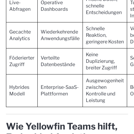
Live-
Operative
T
schnelle
Abfragen
Dashboards
s
Entscheidungen
I
Schnelle
V
Gecachte
Wiederkehrende
Reaktion,
b
Analytics
Anwendungsfälle
geringere Kosten
D
Keine
Föderierter
Verteilte
S
Duplizierung,
Zugriff
Datenbestände
G
breiter Zugriff
Ausgewogenheit
Hybrides
Enterprise-SaaS-
zwischen
B
Modell
Plattformen
Kontrolle und
O
Leistung
Wie Yellowfin Teams hilft,