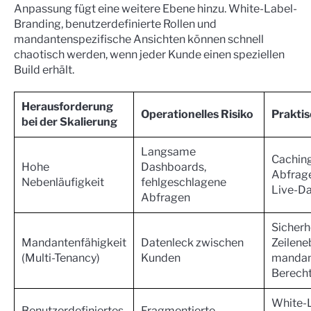
Anpassung fügt eine weitere Ebene hinzu. White-Label-
Branding, benutzerdefinierte Rollen und
mandantenspezifische Ansichten können schnell
chaotisch werden, wenn jeder Kunde einen speziellen
Build erhält.
Herausforderung
Operationelles Risiko
Prakti
bei der Skalierung
Langsame
Caching
Hohe
Dashboards,
Abfrag
Nebenläufigkeit
fehlgeschlagene
Live-D
Abfragen
Sicherh
Mandantenfähigkeit
Datenleck zwischen
Zeilene
(Multi-Tenancy)
Kunden
mandan
Berech
White-
Benutzerdefiniertes
Fragmentierte