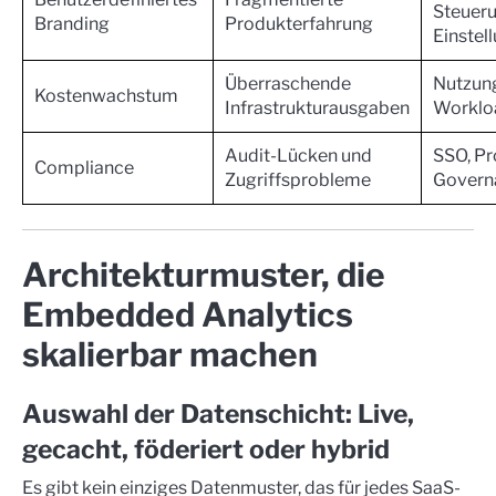
Steuer
Branding
Produkterfahrung
Einstel
Überraschende
Nutzun
Kostenwachstum
Infrastrukturausgaben
Worklo
Audit-Lücken und
SSO, Pr
Compliance
Zugriffsprobleme
Governa
Architekturmuster, die
Embedded Analytics
skalierbar machen
Auswahl der Datenschicht: Live,
gecacht, föderiert oder hybrid
Es gibt kein einziges Datenmuster, das für jedes SaaS-