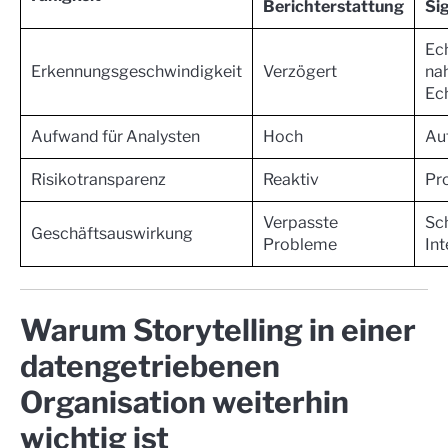
Berichterstattung
Si
Ech
Erkennungsgeschwindigkeit
Verzögert
nah
Ech
Aufwand für Analysten
Hoch
Au
Risikotransparenz
Reaktiv
Pr
Verpasste
Sc
Geschäftsauswirkung
Probleme
Int
Warum Storytelling in einer
datengetriebenen
Organisation weiterhin
wichtig ist