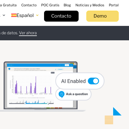
a Gratuita
Contacto
POC Gratis
Blog
Noticias y Medios
Portal
s
Español
Contacto
Demo
s de datos.
gar ahora
Ver ahora
Más información
Pruébalo ahora