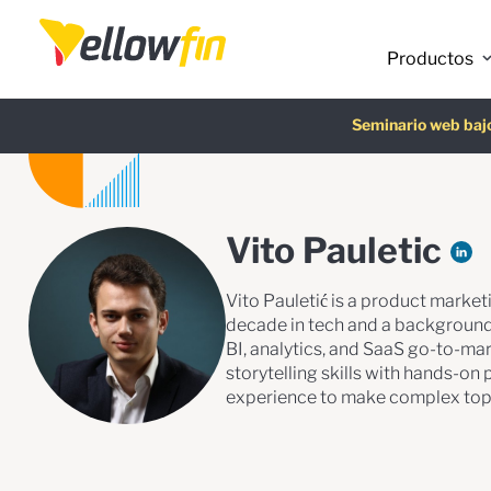
Productos
Asistentes de chatbot con I
Última versión
Seminario web ba
Guía gra
Vito Pauletic
Vito Pauletić is a product marke
decade in tech and a background 
BI, analytics, and SaaS go-to-ma
storytelling skills with hands-on
experience to make complex topi