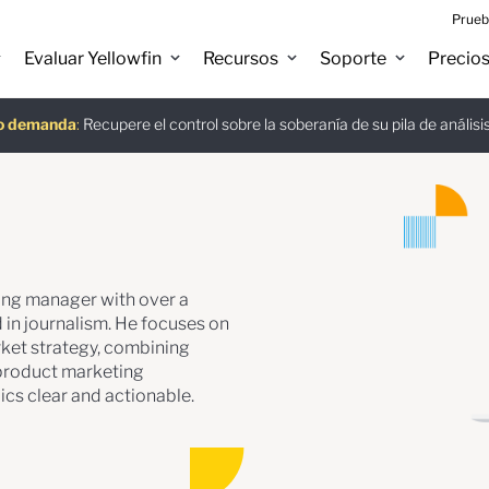
Prueb
Evaluar Yellowfin
Recursos
Soporte
Precio
A
jo demanda
tuita
:
:
:
Recupere el control sobre la soberanía de su pila de análisi
Descar
ting manager with over a
in journalism. He focuses on
rket strategy, combining
 product marketing
cs clear and actionable.