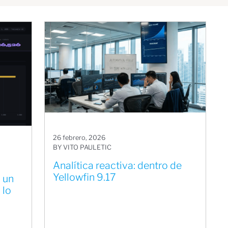
26 febrero, 2026
BY VITO PAULETIC
Analítica reactiva: dentro de
Yellowfin 9.17
 un
 lo