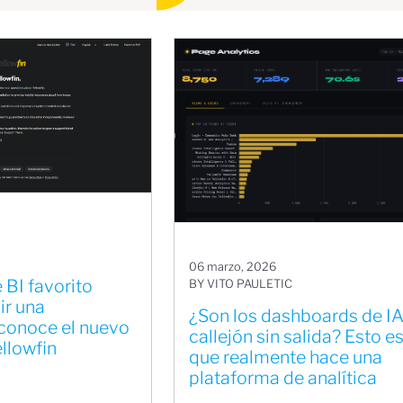
06 marzo, 2026
 BI favorito
BY VITO PAULETIC
ir una
¿Son los dashboards de IA
 conoce el nuevo
callejón sin salida? Esto es
llowfin
que realmente hace una
plataforma de analítica