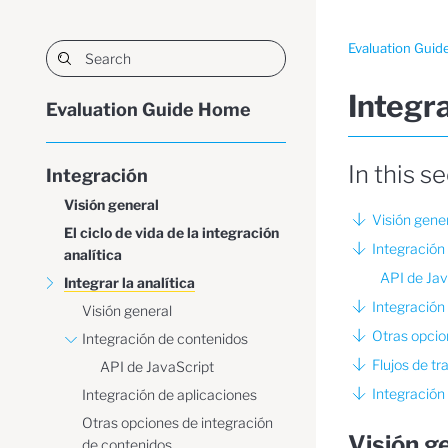
Evaluation Guid
Integra
Evaluation Guide Home
In this s
Integración
Visión general
Visión gene
El ciclo de vida de la integración
Integración
analítica
API de Jav
Integrar la analítica
Integración
Visión general
Otras opcio
Integración de contenidos
Flujos de tr
API de JavaScript
Integración 
Integración de aplicaciones
Otras opciones de integración
Visión g
de contenidos