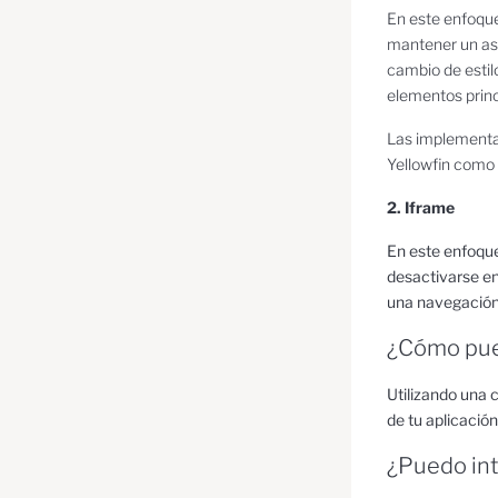
En este enfoque
mantener un asp
cambio de estilo
elementos princ
Las implementa
Yellowfin como 
2. Iframe
En este enfoque,
desactivarse en
una navegación
¿Cómo pued
Utilizando una 
de tu aplicación
¿Puedo int