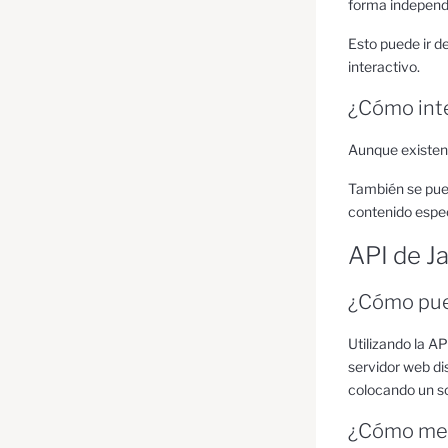
forma independi
Esto puede ir d
interactivo.
¿Cómo inte
Aunque existen 
También se pued
contenido espec
API de J
¿Cómo pued
Utilizando la A
servidor web dis
colocando un sc
¿Cómo me p