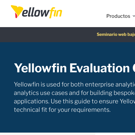
Productos
Asistentes de chatbot con I
Última versión
Seminario web ba
Guía gra
Yellowfin Evaluation
Yellowfin is used for both enterprise anal
analytics use cases and for building bespok
applications. Use this guide to ensure Yellow
technical fit for your requirements.