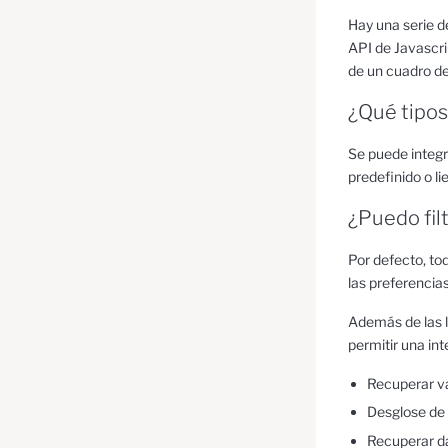
Hay una serie d
API de Javascri
de un cuadro d
¿Qué tipos
Se puede integr
predefinido o li
¿Puedo filt
Por defecto, to
las preferencias
Además de las l
permitir una int
Recuperar val
Desglose de
Recuperar da