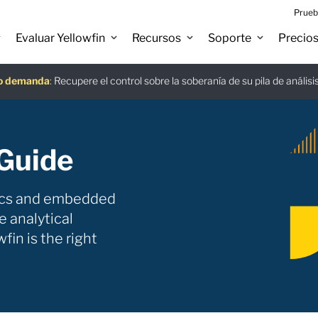
Prueb
Evaluar Yellowfin
Recursos
Soporte
Precio
A
jo demanda
tuita
:
:
:
Recupere el control sobre la soberanía de su pila de análisi
Descar
 Guide
ytics and embedded
e analytical
fin is the right