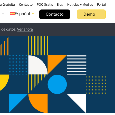
a Gratuita
Contacto
POC Gratis
Blog
Noticias y Medios
Portal
s
Español
Contacto
Demo
s de datos.
gar ahora
Ver ahora
Más información
Pruébalo ahora