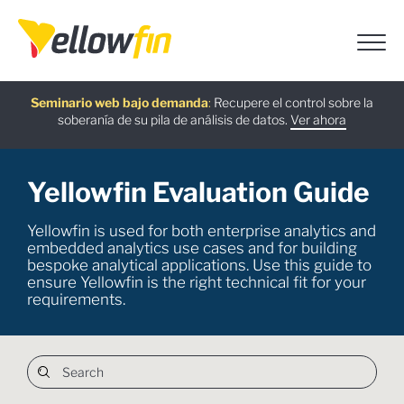
Última versión
Guía gratuita
Seminario web bajo demanda
Asistentes de chatbot con IA
:
:
Recupere el control sobre la
:
soberanía de su pila de análisis de datos.
Descargar ahora
Más información
Ver ahora
Pruébalo ahora
Yellowfin Evaluation Guide
Yellowfin is used for both enterprise analytics and
embedded analytics use cases and for building
bespoke analytical applications. Use this guide to
ensure Yellowfin is the right technical fit for your
requirements.