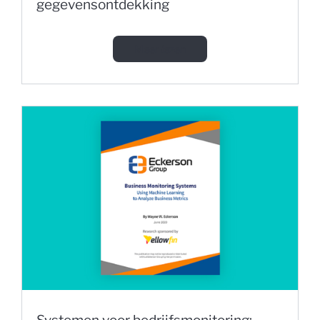
gegevensontdekking
Meer lezen