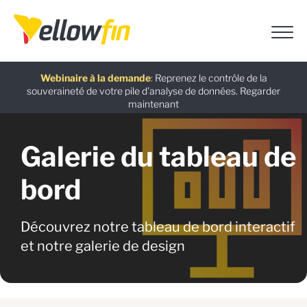
Assistants chatbot IA
Guide gratuit
Dernière version
Webinaire à la demande
:
:
:
Reprenez le contrôle de la
souveraineté de votre pile d’analyse de données.
Télécharger maintenant
Regarder
Essayez
En savoir
maintenant
maintenant
plus
Galerie du tableau de
bord
Découvrez notre tableau de bord interactif
et notre galerie de design