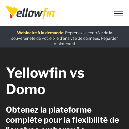
Dernière version
: Découvrez les dernières fonctionnalités
basées sur l’IA introduites dans Yellowfin version 9.17.
En savoir
plus
Assistants chatbot IA
Guide gratuit
Webinaire à la demande
:
L’alternative à Power BI : guide de migration
:
Utilisez Ask Yellowfin et Code Assistant
:
Reprenez le contrôle de la
pour obtenir rapidement des réponses sur Yellowfin :
souveraineté de votre pile d’analyse de données.
Yellowfin.
Télécharger maintenant
Regarder
Essayez
maintenant
maintenant
Yellowfin vs
Domo
Obtenez la plateforme
complète pour la flexibilité de