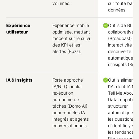
volumes.
sur toute base
données.
Expérience
Expérience mobile
Outils de BI
utilisateur
optimisée, mettant
collaborative
l’accent sur le suivi
(Broadcast) ; f
des KPI et les
interactivité a
alertes (Buzz).
découverte
automatique
d’insights (Sign
IA & Insights
Forte approche
Outils alimenté
IA/NLQ ; inclut
l’IA, dont IA NL
l’exécution
Tell Me About 
autonome de
Data, capables
tâches (Domo AI)
structurer
pour modèles IA
automatiqueme
intégrés et agents
les questions e
conversationnels.
d’identifier/exp
les tendances.
Plusieurs modè