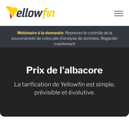
Dernière version
: Découvrez les dernières fonctionnalités
basées sur l’IA introduites dans Yellowfin version 9.17.
En savoir
plus
Assistants chatbot IA
Guide gratuit
Webinaire à la demande
:
L’alternative à Power BI : guide de migration
:
Utilisez Ask Yellowfin et Code Assistant
:
Reprenez le contrôle de la
pour obtenir rapidement des réponses sur Yellowfin :
souveraineté de votre pile d’analyse de données.
Yellowfin.
Télécharger maintenant
Regarder
Essayez
maintenant
maintenant
Prix de l'albacore
La tarification de Yellowfin est simple,
prévisible et évolutive.