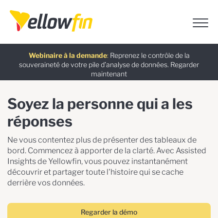
Assistants chatbot IA
Guide gratuit
Dernière version
Webinaire à la demande
:
:
:
Reprenez le contrôle de la
souveraineté de votre pile d’analyse de données.
Télécharger maintenant
Regarder
Essayez
En savoir
maintenant
maintenant
plus
Soyez la personne qui a les
réponses
Ne vous contentez plus de présenter des tableaux de
bord. Commencez à apporter de la clarté. Avec Assisted
Insights de Yellowfin, vous pouvez instantanément
découvrir et partager toute l'histoire qui se cache
derrière vos données.
Regarder la démo