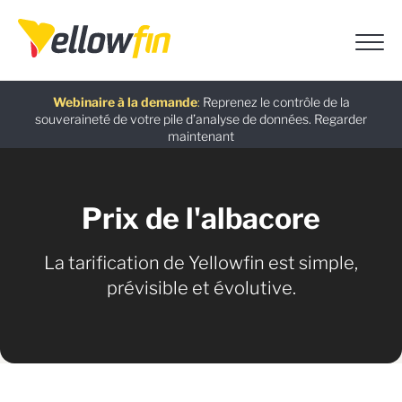
Dernière version
: Découvrez les dernières fonctionnalités
basées sur l’IA introduites dans Yellowfin version 9.17.
En savoir
plus
Assistants chatbot IA
Guide gratuit
Webinaire à la demande
:
L’alternative à Power BI : guide de migration
:
Utilisez Ask Yellowfin et Code Assistant
:
Reprenez le contrôle de la
pour obtenir rapidement des réponses sur Yellowfin :
souveraineté de votre pile d’analyse de données.
Yellowfin.
Télécharger maintenant
Regarder
Essayez
maintenant
maintenant
Prix de l'albacore
La tarification de Yellowfin est simple,
prévisible et évolutive.