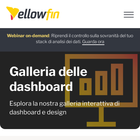
Guida gratuita
Webinar on-demand
Ultima versione
Assistenti chatbot IA
:
:
Riprendi il controllo sulla sovranità del tuo
:
stack di analisi dei dati.
Scarica ora
Guarda ora
Scopri di più
Prova ora
Galleria delle
dashboard
Esplora la nostra galleria interattiva di
dashboard e design