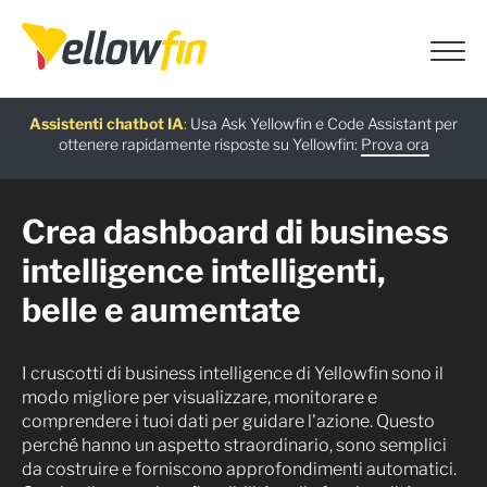
Guida gratuita
Webinar on-demand
Ultima versione
Assistenti chatbot IA
:
:
:
Usa Ask Yellowfin e Code Assistant per
ottenere rapidamente risposte su Yellowfin:
Scarica ora
Guarda ora
Scopri di più
Prova ora
Crea dashboard di business
intelligence intelligenti,
belle e aumentate
I cruscotti di business intelligence di Yellowfin sono il
modo migliore per visualizzare, monitorare e
comprendere i tuoi dati per guidare l'azione. Questo
perché hanno un aspetto straordinario, sono semplici
da costruire e forniscono approfondimenti automatici.