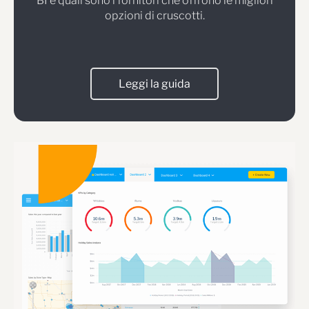
BI e quali sono i fornitori che offrono le migliori
opzioni di cruscotti.
Leggi la guida