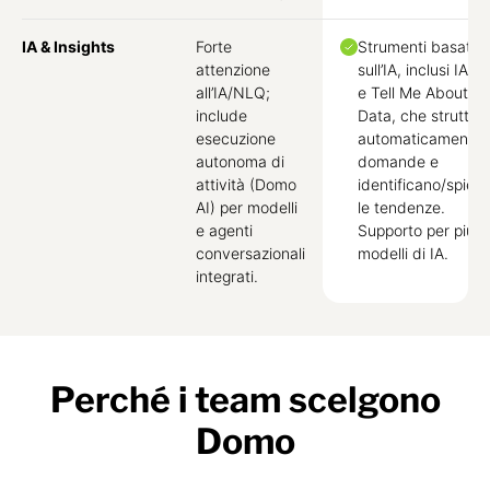
IA & Insights
Forte
Strumenti basati
attenzione
sull’IA, inclusi IA 
all’IA/NLQ;
e Tell Me About M
include
Data, che struttur
esecuzione
automaticamente 
autonoma di
domande e
attività (Domo
identificano/spieg
AI) per modelli
le tendenze.
e agenti
Supporto per più
conversazionali
modelli di IA.
integrati.
Perché i team scelgono
Domo