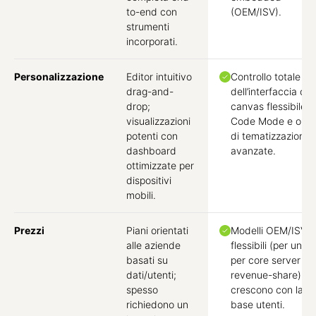
to-end con
(OEM/ISV).
strumenti
incorporati.
Personalizzazione
Editor intuitivo
Controllo totale
drag-and-
dell’interfaccia co
drop;
canvas flessibile,
visualizzazioni
Code Mode e opzi
potenti con
di tematizzazione
dashboard
avanzate.
ottimizzate per
dispositivi
mobili.
Prezzi
Piani orientati
Modelli OEM/ISV
alle aziende
flessibili (per unità,
basati su
per core server o
dati/utenti;
revenue-share) ch
spesso
crescono con la t
richiedono un
base utenti.