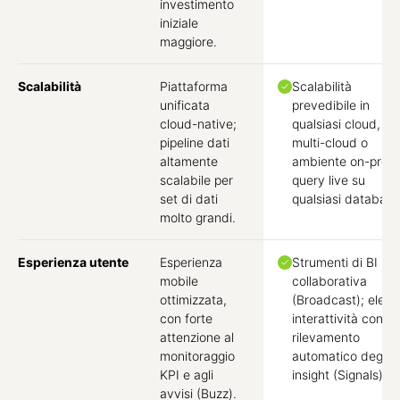
investimento
iniziale
maggiore.
Scalabilità
Piattaforma
Scalabilità
unificata
prevedibile in
cloud-native;
qualsiasi cloud,
pipeline dati
multi-cloud o
altamente
ambiente on-prem
scalabile per
query live su
set di dati
qualsiasi database
molto grandi.
Esperienza utente
Esperienza
Strumenti di BI
mobile
collaborativa
ottimizzata,
(Broadcast); eleva
con forte
interattività con
attenzione al
rilevamento
monitoraggio
automatico degli
KPI e agli
insight (Signals).
avvisi (Buzz).