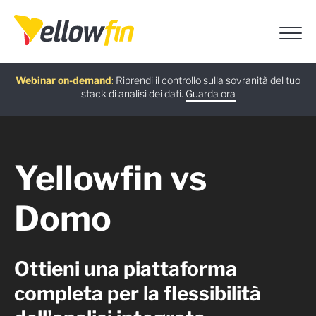
Ultima versione
: Scopri le più recenti funzionalità basate sull’IA
introdotte in Yellowfin versione 9.17.
Scopri di più
Guida gratuita
Webinar on-demand
Assistenti chatbot IA
:
L’alternativa a Power BI: guida alla migrazione di
:
Riprendi il controllo sulla sovranità del tuo
:
Usa Ask Yellowfin e Code Assistant per
ottenere rapidamente risposte su Yellowfin:
stack di analisi dei dati.
Yellowfin.
Scarica ora
Guarda ora
Prova ora
Yellowfin vs
Domo
Ottieni una piattaforma
completa per la flessibilità