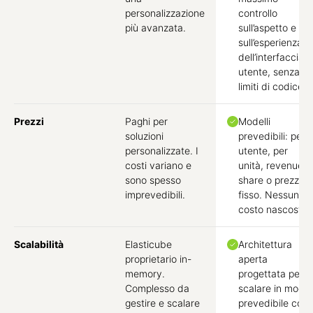
personalizzazione
controllo
più avanzata.
sull’aspetto e
sull’esperienza
dell’interfaccia
utente, senza
limiti di codice.
Prezzi
Paghi per
Modelli
soluzioni
prevedibili: per
personalizzate. I
utente, per
costi variano e
unità, revenue
sono spesso
share o prezzo
imprevedibili.
fisso. Nessun
costo nascosto.
Scalabilità
Elasticube
Architettura
proprietario in-
aperta
memory.
progettata per
Complesso da
scalare in modo
gestire e scalare
prevedibile con