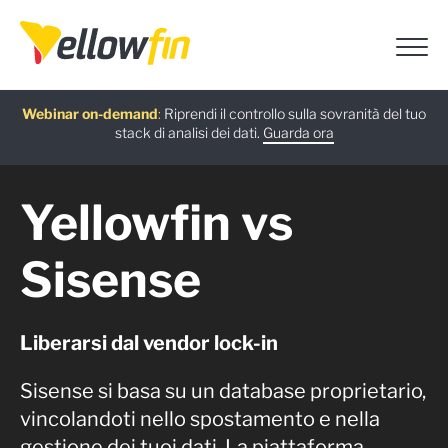
Ultima versione
: Scopri le più recenti funzionalità basate sull’IA
introdotte in Yellowfin versione 9.17.
Scopri di più
Guida gratuita
Webinar on-demand
Assistenti chatbot IA
:
L’alternativa a Power BI: guida alla migrazione di
:
Riprendi il controllo sulla sovranità del tuo
:
Usa Ask Yellowfin e Code Assistant per
ottenere rapidamente risposte su Yellowfin:
stack di analisi dei dati.
Yellowfin.
Scarica ora
Guarda ora
Prova ora
Yellowfin vs
Sisense
Liberarsi dal vendor lock-in
Sisense si basa su un database proprietario,
vincolandoti nello spostamento e nella
gestione dei tuoi dati. La piattaforma