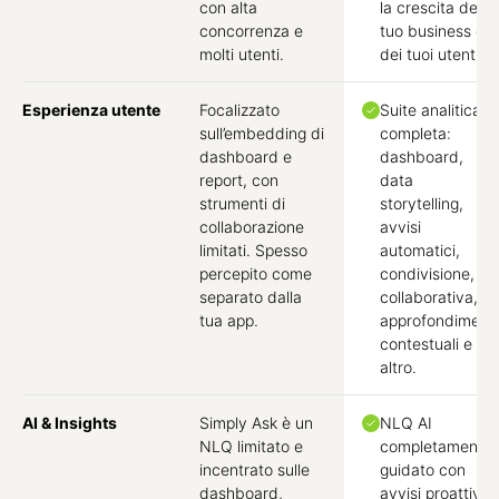
con alta
la crescita del
concorrenza e
tuo business e
molti utenti.
dei tuoi utenti.
Esperienza utente
Focalizzato
Suite analitica
sull’embedding di
completa:
dashboard e
dashboard,
report, con
data
strumenti di
storytelling,
collaborazione
avvisi
limitati. Spesso
automatici,
percepito come
condivisione, BI
separato dalla
collaborativa,
tua app.
approfondimenti
contestuali e
altro.
AI & Insights
Simply Ask è un
NLQ AI
NLQ limitato e
completamente
incentrato sulle
guidato con
dashboard,
avvisi proattivi