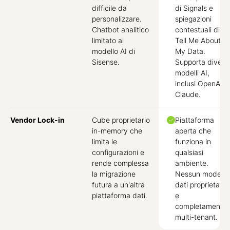
difficile da
di Signals e
personalizzare.
spiegazioni
Chatbot analitico
contestuali di
limitato al
Tell Me About
modello AI di
My Data.
Sisense.
Supporta diversi
modelli AI,
inclusi OpenAI e
Claude.
Vendor Lock-in
Cube proprietario
Piattaforma
in-memory che
aperta che
limita le
funziona in
configurazioni e
qualsiasi
rende complessa
ambiente.
la migrazione
Nessun modello
futura a un'altra
dati proprietario
piattaforma dati.
e
completamente
multi-tenant.