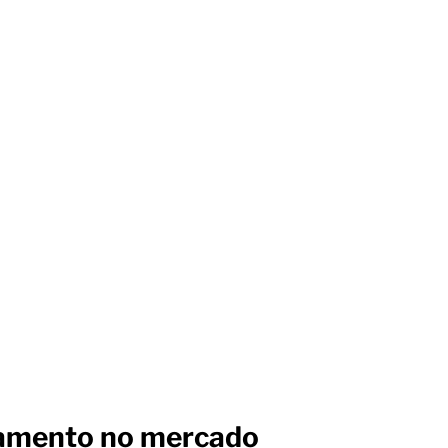
radas
ados para as principais
çamento no mercado