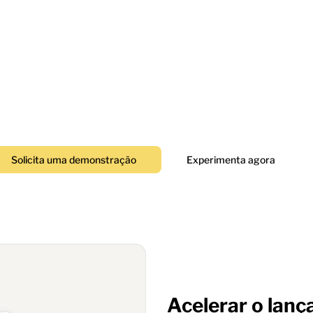
ises integ
omatizados e interactivos e análise de d
empresas do mundo
Solicita uma demonstração
Experimenta agora
Acelerar o lan