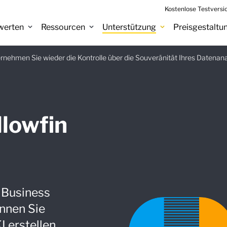
Kostenlose Testversi
werten
Ressourcen
Unterstützung
Preisgestaltu
eitfaden
nehmen Sie wieder die Kontrolle über die Souveränität Ihres Datenan
:
Jetz
llowfin
r Business
önnen Sie
 erstellen,