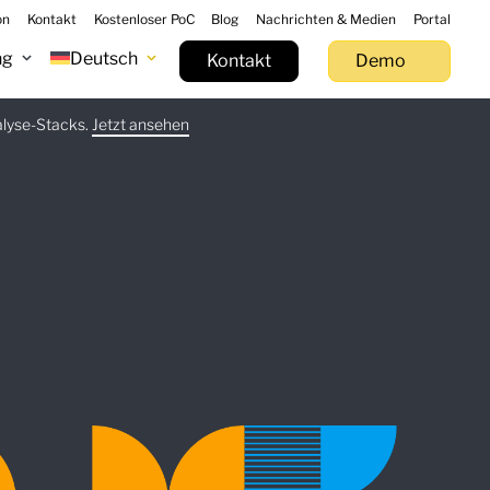
on
Kontakt
Kostenloser PoC
Blog
Nachrichten & Medien
Portal
ng
Deutsch
Kontakt
Demo
alyse-Stacks.
t herunterladen
Jetzt ansehen
Jetzt ausprobieren
Mehr erfahren