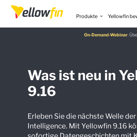
Produkte
Yellowfin be
KI-Chatbot-Assistenten
Neueste Version
On-Demand-Webinar
Kostenloser L
:
:
Über
Was ist neu in Ye
9.16
Erleben Sie die nächste Welle de
Intelligence. Mit Yellowfin 9.16 k
sofortige Datengeschichten mit KI