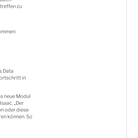
treffen zu
kommen:
s Data
rtschritt in
das neue Modul
Isaac. „Der
en oder diese
ren können. So