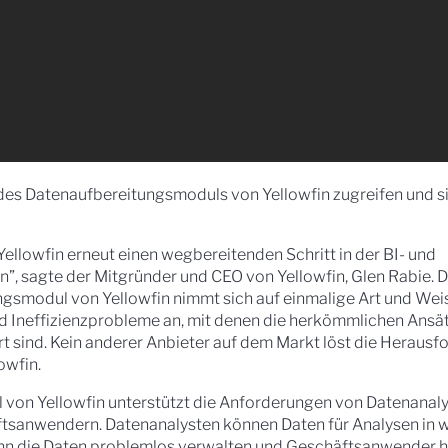
des Datenaufbereitungsmoduls von Yellowfin zugreifen und si
 Yellowfin erneut einen wegbereitenden Schritt in der BI- und
, sagte der Mitgründer und CEO von Yellowfin, Glen Rabie. 
ungsmodul von Yellowfin nimmt sich auf einmalige Art und Wei
nd Ineffizienzprobleme an, mit denen die herkömmlichen Ansät
t sind. Kein anderer Anbieter auf dem Markt löst die Herausf
owfin.
von Yellowfin unterstützt die Anforderungen von Datenanaly
sanwendern. Datenanalysten können Daten für Analysen in w
ann die Daten problemlos verwalten und Geschäftsanwender 