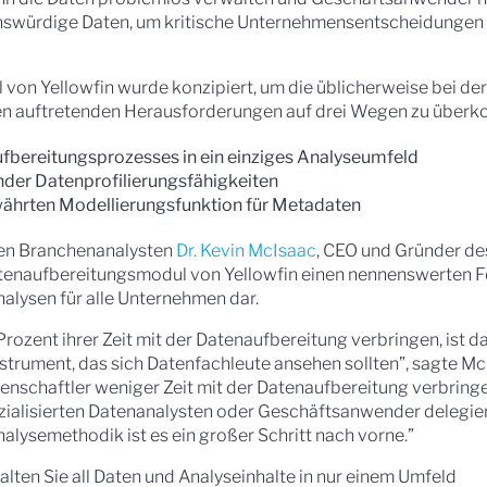
enswürdige Daten, um kritische Unternehmensentscheidungen 
on Yellowfin wurde konzipiert, um die üblicherweise bei der
en auftretenden Herausforderungen auf drei Wegen zu über
ufbereitungsprozesses in ein einziges Analyseumfeld
nder Datenprofilierungsfähigkeiten
ewährten Modellierungsfunktion für Metadaten
en Branchenanalysten
Dr. Kevin McIsaac
, CEO und Gründer de
Datenaufbereitungsmodul von Yellowfin einen nennenswerten Fo
lysen für alle Unternehmen dar.
rozent ihrer Zeit mit der Datenaufbereitung verbringen, ist 
nstrument, das sich Datenfachleute ansehen sollten”, sagte Mc
ssenschaftler weniger Zeit mit der Datenaufbereitung verbring
zialisierten Datenanalysten oder Geschäftsanwender delegie
Analysemethodik ist es ein großer Schritt nach vorne.”
walten Sie all Daten und Analyseinhalte in nur einem Umfeld