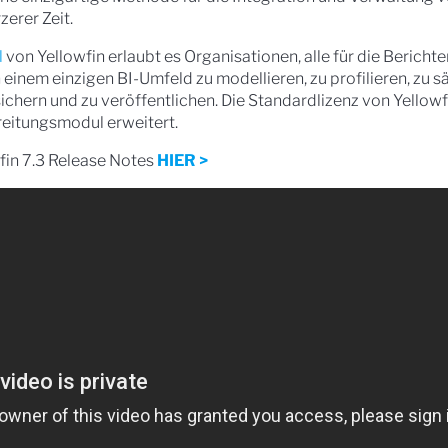
zerer Zeit.
l
von Yellowfin erlaubt es Organisationen, alle für die Bericht
inem einzigen BI-Umfeld zu modellieren, zu profilieren, zu s
sichern und zu veröffentlichen. Die Standardlizenz von Yellowf
eitungsmodul erweitert.
owfin 7.3 Release Notes
HIER >