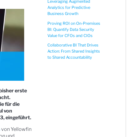
Leveraging Augmented
Analytics for Predictive
Business Growth
Proving ROI on On-Premises
BI: Quantify Data Security
Value for CFOs and CIOs
Collaborative BI That Drives
Action: From Shared Insights
to Shared Accountability
bisher erste
acht.
e für die
ul von
3, eingeführt.
m
von Yellowfin
von und