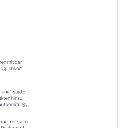
nen mit der
öglichkeit
lung”, sagte
kten hinzu,
ufbereitung,
iner einzigen
um Dashboard