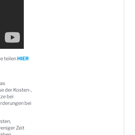
e teilen
HIER
Das
se der Kosten-,
ze bei
orderungen bei
sten,
eniger Zeit
haben