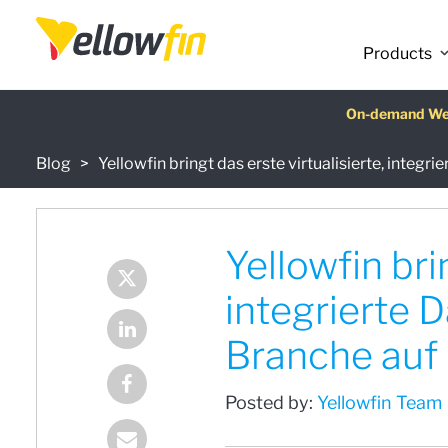
Products
Latest release
On-demand We
AI Chatbot Ass
Fre
Blog
Yellowfin bringt das erste virtualisierte, inte
Yellowfin bri
integrierte 
Branche auf
Posted by:
Yellowfin Team