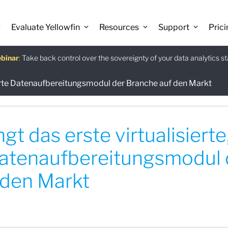
Evaluate Yellowfin
Resources
Support
Prici
binar
istants
e guide
:
Take back control over the sovereignty of your data analytics s
:
:
Download
grierte Datenaufbereitungsmodul der Branche auf den Markt
ngt das erste virtualisierte
Datenaufbereitungsmodul 
 den Markt