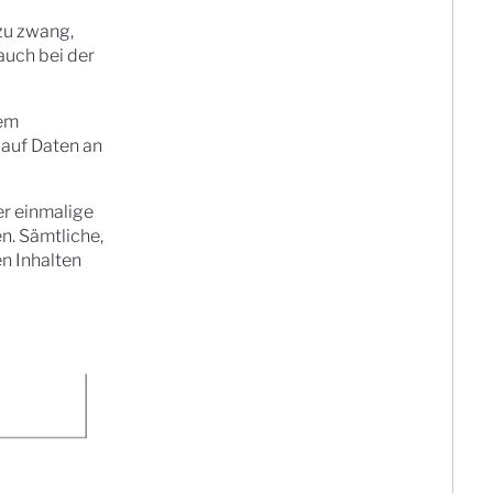
zu zwang,
auch bei der
tem
 auf Daten an
er einmalige
n. Sämtliche,
n Inhalten