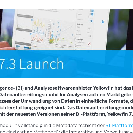
igence- (BI) und Analysesoftwareanbieter Yellowfin hat das 
te Datenaufbereitungsmodul für Analysen auf den Markt gebr
ozess der Umwandlung von Daten in einheitliche Formate, di
richterstattung geeignet sind. Das Datenaufbereitungsmod
t der neuesten Versionen seiner BI-Plattform, Yellowfin 7.
odul in vollständig in die Metadatenschicht der
BI-Plattfor
ine einzigartige Methode für die Integration und Verwaltung 