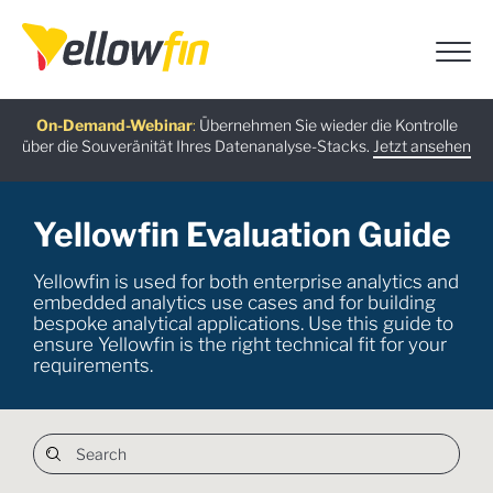
Neueste Version
On-Demand-Webinar
Kostenloser Leitfaden
KI-Chatbot-Assistenten
:
Übernehmen Sie wieder die Kontrolle
:
:
über die Souveränität Ihres Datenanalyse-Stacks.
Jetzt herunterladen
Jetzt ansehen
Jetzt ausprobieren
Mehr erfahren
Yellowfin Evaluation Guide
Yellowfin is used for both enterprise analytics and
embedded analytics use cases and for building
bespoke analytical applications. Use this guide to
ensure Yellowfin is the right technical fit for your
requirements.