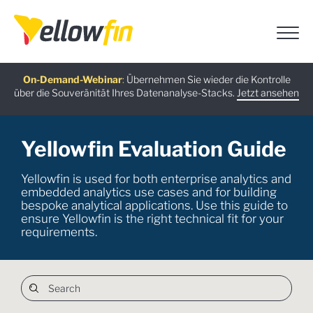
Neueste Version
On-Demand-Webinar
Kostenloser Leitfaden
KI-Chatbot-Assistenten
:
Übernehmen Sie wieder die Kontrolle
:
:
über die Souveränität Ihres Datenanalyse-Stacks.
Jetzt herunterladen
Jetzt ansehen
Jetzt ausprobieren
Mehr erfahren
Yellowfin Evaluation Guide
Yellowfin is used for both enterprise analytics and
embedded analytics use cases and for building
bespoke analytical applications. Use this guide to
ensure Yellowfin is the right technical fit for your
requirements.