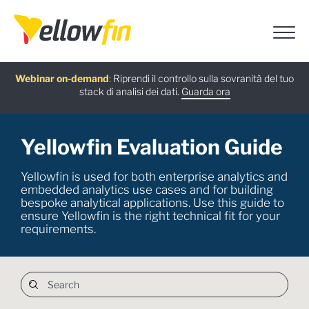
Guida gratuita
Webinar on-demand
Ultima versione
Assistenti chatbot IA
:
:
Riprendi il controllo sulla sovranità del tuo
:
stack di analisi dei dati.
Scarica ora
Guarda ora
Scopri di più
Prova ora
Yellowfin Evaluation Guide
Yellowfin is used for both enterprise analytics and
embedded analytics use cases and for building
bespoke analytical applications. Use this guide to
ensure Yellowfin is the right technical fit for your
requirements.