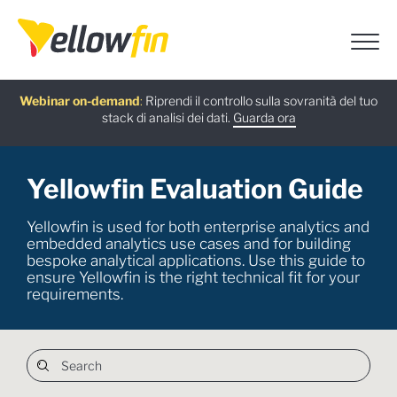
Guida gratuita
Webinar on-demand
Ultima versione
Assistenti chatbot IA
:
:
Riprendi il controllo sulla sovranità del tuo
:
stack di analisi dei dati.
Scarica ora
Guarda ora
Scopri di più
Prova ora
Yellowfin Evaluation Guide
Yellowfin is used for both enterprise analytics and
embedded analytics use cases and for building
bespoke analytical applications. Use this guide to
ensure Yellowfin is the right technical fit for your
requirements.