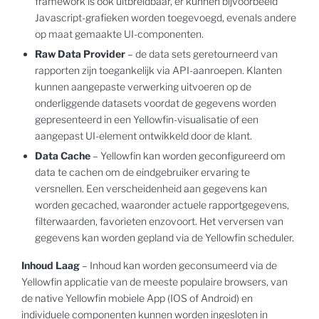
framework is ook uitbreidbaar, er kunnen bijvoorbeeld
Javascript-grafieken worden toegevoegd, evenals andere
op maat gemaakte UI-componenten.
Raw Data Provider
– de data sets geretourneerd van
rapporten zijn toegankelijk via API-aanroepen. Klanten
kunnen aangepaste verwerking uitvoeren op de
onderliggende datasets voordat de gegevens worden
gepresenteerd in een Yellowfin-visualisatie of een
aangepast UI-element ontwikkeld door de klant.
Data Cache
– Yellowfin kan worden geconfigureerd om
data te cachen om de eindgebruiker ervaring te
versnellen. Een verscheidenheid aan gegevens kan
worden gecached, waaronder actuele rapportgegevens,
filterwaarden, favorieten enzovoort. Het verversen van
gegevens kan worden gepland via de Yellowfin scheduler.
Inhoud Laag
– Inhoud kan worden geconsumeerd via de
Yellowfin applicatie van de meeste populaire browsers, van
de native Yellowfin mobiele App (IOS of Android) en
individuele componenten kunnen worden ingesloten in