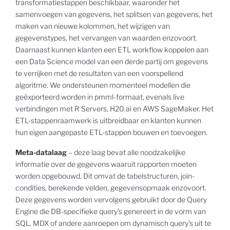
transformatiestappen beschikbaar, waaronder het
samenvoegen van gegevens, het splitsen van gegevens, het
maken van nieuwe kolommen, het wijzigen van
gegevenstypes, het vervangen van waarden enzovoort.
Daarnaast kunnen klanten een ETL workflow koppelen aan
een Data Science model van een derde partij om gegevens
te verrijken met de resultaten van een voorspellend
algoritme. We ondersteunen momenteel modellen die
geëxporteerd worden in pmml-formaat, evenals live
verbindingen met R Servers, H20.ai en AWS SageMaker. Het
ETL-stappenraamwerk is uitbreidbaar en klanten kunnen
hun eigen aangepaste ETL-stappen bouwen en toevoegen.
Meta-datalaag
– deze laag bevat alle noodzakelijke
informatie over de gegevens waaruit rapporten moeten
worden opgebouwd. Dit omvat de tabelstructuren, join-
condities, berekende velden, gegevensopmaak enzovoort.
Deze gegevens worden vervolgens gebruikt door de Query
Engine die DB-specifieke query’s genereert in de vorm van
SQL, MDX of andere aanroepen om dynamisch query’s uit te