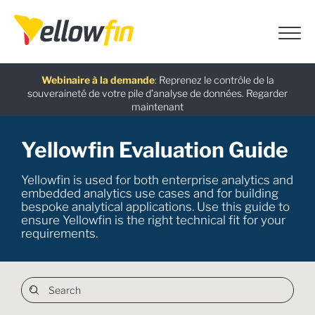
Dernière version
: Découvrez les dernières fonctionnalités
basées sur l’IA introduites dans Yellowfin version 9.17.
En savoir
plus
Assistants chatbot IA
Guide gratuit
Webinaire à la demande
:
L’alternative à Power BI : guide de migration
:
Utilisez Ask Yellowfin et Code Assistant
:
Reprenez le contrôle de la
pour obtenir rapidement des réponses sur Yellowfin :
souveraineté de votre pile d’analyse de données.
Yellowfin.
Télécharger maintenant
Regarder
Essayez
Yellowfin Evaluation Guide
maintenant
maintenant
Yellowfin is used for both enterprise analytics and
embedded analytics use cases and for building
bespoke analytical applications. Use this guide to
ensure Yellowfin is the right technical fit for your
requirements.