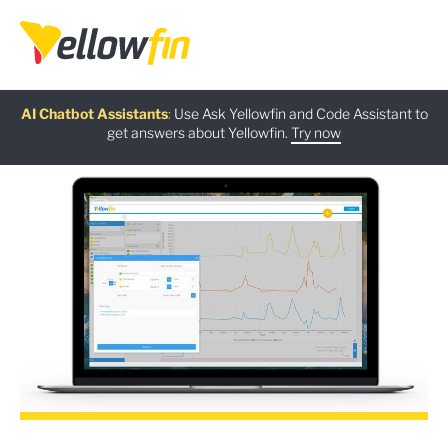
Free guide
AI Chatbot Assistants
On-demand Webinar
Latest release
:
:
:
Use Ask Yellowfin and Code Assistant to
get answers about Yellowfin.
Download now
Watch Now
Try now
Learn more